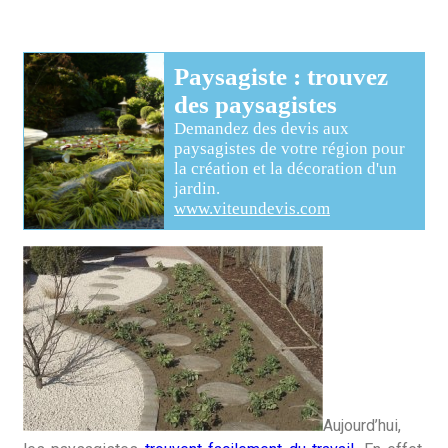
Paysagiste
: trouvez
des
paysagistes
Demandez des devis aux
paysagistes
de votre région pour
la création et la décoration d'un
jardin
.
www.viteundevis.com
Aujourd’hui,