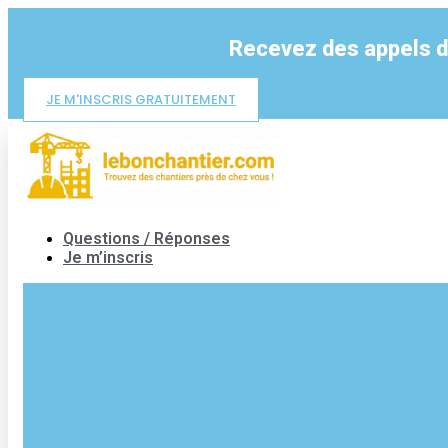
Aller
au
Recevez des appels d'
contenu
JE M'INSCRIS GRATUITEMENT
Questions / Réponses
Je m’inscris