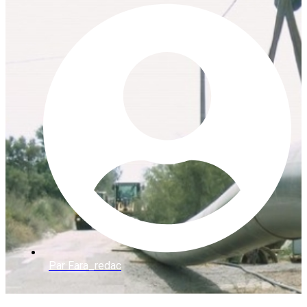
Par
Fara_redac