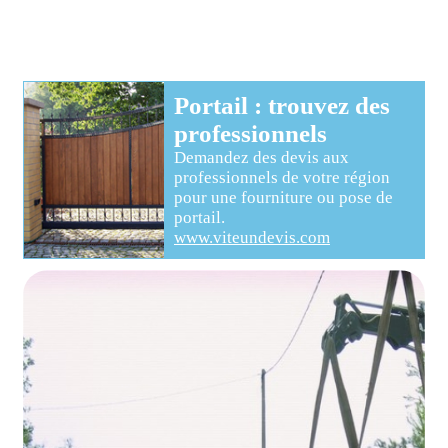
Portail
: trouvez des
professionnels
Demandez des devis aux
professionnels
de votre région
pour
une fourniture ou pose de
portail
.
www.viteundevis.com