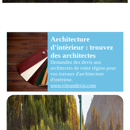
Architecture
d'intèrieur
: trouvez
des
architectes
Demandez des devis aux
architectes
de votre région pour
vos travaux d'architecture
d'intèrieur
.
www.viteundevis.com