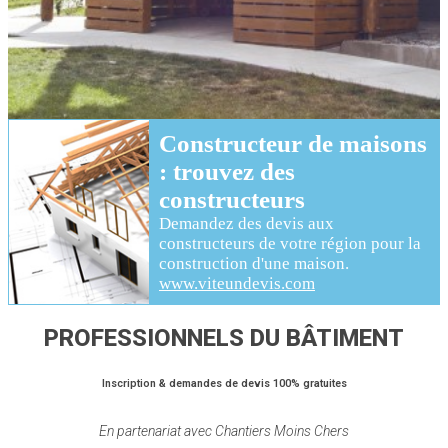
Constructeur de maisons
: trouvez des
constructeurs
Demandez des devis aux
constructeurs
de votre région pour
la
construction d'une maison
.
www.viteundevis.com
PROFESSIONNELS DU BÂTIMENT
Inscription & demandes de devis 100% gratuites
En partenariat avec Chantiers Moins Chers